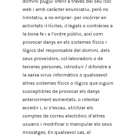
domini pugui oferir a través del seu lloc
web i amb caràcter enunciatiu, però no
limitatiu, a no emprar- per incórrer en
activitats il·lícites, il·legals o contràries a
la bona fe i a l’ordre públic, així com
provocar danys en els sistemes físics i
lògics del responsable del domini, dels
seus proveïdors, col·laboradors o de
terceres persones, introduir / difondre a
la xarxa virus informàtics o qualssevol
altres sistemes físics o lògics que siguin
susceptibles de provocar els danys
anteriorment esmentats, o intentar
accedir i, si s’escau, utilitzar els
comptes de correu electrònic d’altres
usuaris i modificar o manipular els seus
missatges. En qualsevol cas, el