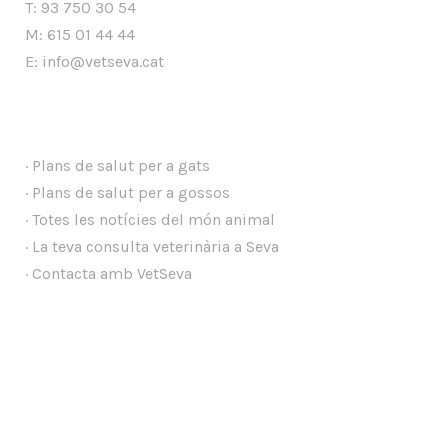
T: 93 750 30 54
M: 615 01 44 44
E: info@vetseva.cat
·
Plans de salut per a gats
·
Plans de salut per a gossos
·
Totes les notícies del món animal
·
La teva consulta veterinària a Seva
·
Contacta amb VetSeva