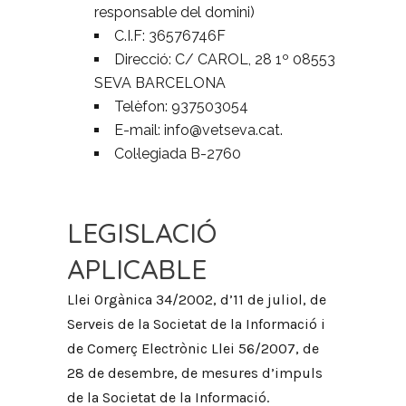
responsable del domini)
C.I.F: 36576746F
Direcció: C/ CAROL, 28 1º 08553
SEVA BARCELONA
Telèfon: 937503054
E-mail: info@vetseva.cat.
Col·legiada B-2760
LEGISLACIÓ
APLICABLE
Llei Orgànica 34/2002, d’11 de juliol, de
Serveis de la Societat de la Informació i
de Comerç Electrònic Llei 56/2007, de
28 de desembre, de mesures d’impuls
de la Societat de la Informació.